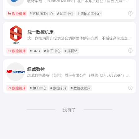
牧野常造（Tsunezo Makino）在日本东京建立了自己的第一个机械加工车间。近一个世纪后的今天，东京仍然是牧野铣床株式会社全球总部所在地。
数控机床
# 五轴加工中心
# 加工中心
# 四轴加工中心
沈一数控机床
沈一数控为用户提供复合切削整体解决方案，不断提高制造企业的产品附加值！
数控机床
# CNC
# 加工中心
# 摇臂钻
纽威数控
纽威数控装备（苏州）股份有限公司（股票代码：688697）座落于苏州高新区，占地20万平方米，致力于中高档数控机床的研发、生产和销售。
数控机床
# 加工中心
# 数控车床
# 数控铣镗床
没有了