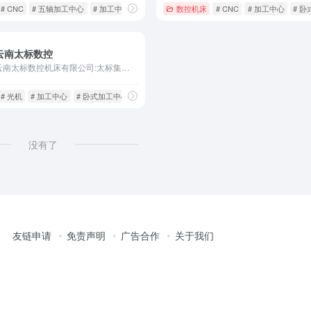
# CNC
# 五轴加工中心
# 加工中心
数控机床
# CNC
# 加工中心
# 
云南太标数控
云南太标数控机床有限公司:太标集团旗下的核心企业，公司位于云南省玉溪市研和工业园区数控产业园。现拥有员工600多人
# 光机
# 加工中心
# 卧式加工中心
没有了
友链申请
免责声明
广告合作
关于我们