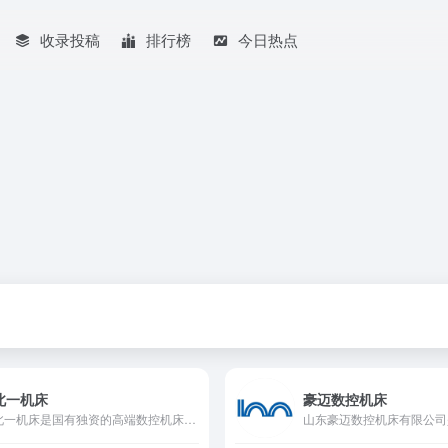
收录投稿
排行榜
今日热点
北一机床
豪迈数控机床
北一机床是国有独资的高端数控机床智能化、集成化制造与服务供应商。目前，公司总部位于中关村科技园顺义园区内，旗下拥有多家子公司，其中包括海外的德国瓦德里希科堡机床有限公司、意大利C.B.法拉利公司。