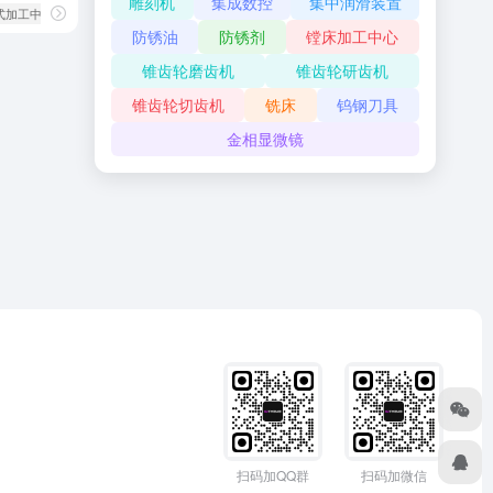
雕刻机
集成数控
集中润滑装置
卧式加工中心
防锈油
防锈剂
镗床加工中心
锥齿轮磨齿机
锥齿轮研齿机
锥齿轮切齿机
铣床
钨钢刀具
金相显微镜
扫码加QQ群
扫码加微信