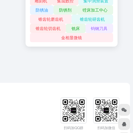
雕刻机
集成数控
集中润滑装置
防锈油
防锈剂
镗床加工中心
锥齿轮磨齿机
锥齿轮研齿机
锥齿轮切齿机
铣床
钨钢刀具
金相显微镜
扫码加QQ群
扫码加微信