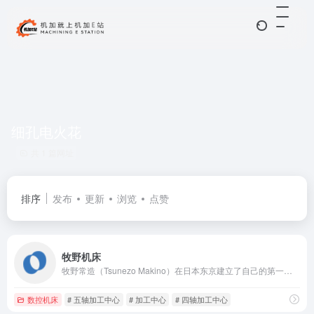
细孔电火花
共 1 篇网址
排序
发布
更新
浏览
点赞
牧野机床
牧野常造（Tsunezo Makino）在日本东京建立了自己的第一个机械加工车间。近一个世纪后的今天，东京仍然是牧野铣床株式会社全球总部所在地。
数控机床
# 五轴加工中心
# 加工中心
# 四轴加工中心