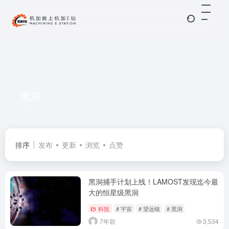
黑洞
共 2 篇文章
排序
发布
更新
浏览
点赞
黑洞捕手计划上线！LAMOST发现迄今最
大的恒星级黑洞
科技
# 宇宙
# 望远镜
# 黑洞
7年前
3,534