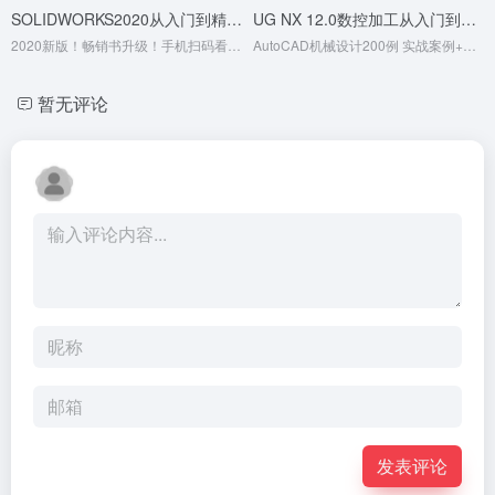
SOLIDWORKS2020从入门到精通实战案例
UG NX 12.0数控加工从入门到精通实战案例
2020新版！畅销书升级！手机扫码看900分钟同步视频+70个实例分析+12大行业应用案例+70页电子书，赠全书实例源文件，基础知识+中小实例+综合案例
AutoCAD机械设计200例 实战案例+视频讲解autocad机械设计实例教程+cad练习题autocad从入门到精通cad基础教程cad机械制图基础
暂无评论
发表评论