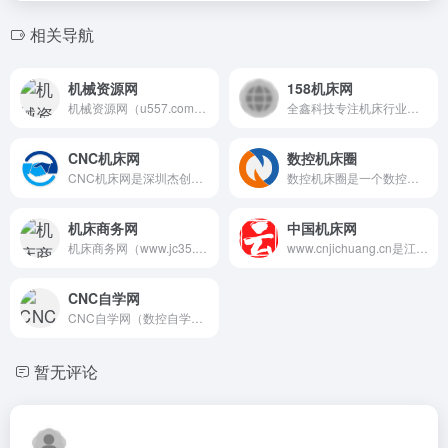
相关导航
机械资源网
158机床网
机械资源网（u557.com）是专业的机械技术视频分享平台，提供最新的UG NX、Mastercam与PowerMill数控编程实战视频教程。我们致力于为机械工程师提供深度技术视频讲解、后处理制作及自动化加工解决方案
全鑫科技专注机床行业已逾20多年，拥有一批专注于行业的人士，他们了解机床行业，热爱机床行业。
CNC机床网
数控机床圈
CNC机床网是深圳杰创旗下涉及机床、刀具、机加工行业上下游厂家资讯和最新动态的行业门户网站
数控机床圈是一个数控行业的垂直网站，涵盖了数控机床及其相关的优秀供应商资源和采购资源。
机床商务网
中国机床网
机床商务网（www.jc35.com）成立于2008年，是专业的机床行业门户网站。
www.cnjichuang.cn是江苏天下云信息技术有限公司旗下网站，网站成立于2023年4月19日，该网站属于机械工业行业。网站主要内容为：机床网,中国机床网,数控机床,加工中心,cnc加工中心,加工中心机床,数控加工中心等。
CNC自学网
CNC自学网（数控自学网）是咱机械人的实战基地。这儿没那些虚的，全是UG编程实战、Mastercam视频教程、加工中心调机等干货资源。手把手教你长真本事，不管是刚入行的小白还是想进阶的老手，在这儿都能学到车间里的真功夫。
暂无评论