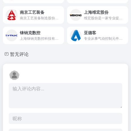
南京工艺装备
上海维宏股份
南京工艺装备制造股份有限公司在滚动功能部件领域潜心研究，专业制造，积累了70年的丰富经验，并以技术、装备、规模、品牌、文化等诸多优势
维宏股份是一家专业提供运动控制系统解决方案的高科技企业，专注数控系统、伺服驱动产品等研发、销售和服务，致力于为智能制造提供值得信赖的产品及服务。
铼钠克数控
亚德客
上海铼钠克数控科技有限公司成立于2010年3月，是集研发、制造、销售和服务为一体的高新技术企业。公司致力于研发“稳定、易用、自主可控”的中国品牌CNC控制系统，并提供面向细分行业的运动控制解决方案。
专业从事气动控制元件、执行元件及气源处理元件的研发、生产与销售，并提供工业自动化整体解决方案
暂无评论