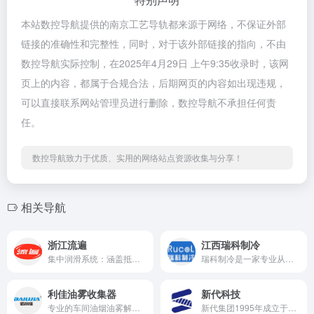
本站数控导航提供的南京工艺导轨都来源于网络，不保证外部
链接的准确性和完整性，同时，对于该外部链接的指向，不由
数控导航实际控制，在2025年4月29日 上午9:35收录时，该网
页上的内容，都属于合规合法，后期网页的内容如出现违规，
可以直接联系网站管理员进行删除，数控导航不承担任何责
任。
数控导航致力于优质、实用的网络站点资源收集与分享！
相关导航
浙江流遍
江西瑞科制冷
集中润滑系统：涵盖抵抗式、定量式、递进式稀油与油脂润滑装置； 特种润滑解决方案：包括油气润滑、干切削润滑及双线干油润滑系统
瑞科制冷是一家专业从事精密冷油机、高精度冷水机、激光冷水机、电控柜空调及热交换器装置的产销一体式企业。
利佳油雾收集器
新代科技
专业的车间油烟油雾解决方案提供商
新代集团1995年成立于台湾新竹，事业版图遍布全球，以台湾为中心向外发展，据点横跨欧洲、美洲、亚洲三大洲。