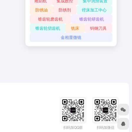
雕刻机
集成数控
集中润滑装置
防锈油
防锈剂
镗床加工中心
锥齿轮磨齿机
锥齿轮研齿机
锥齿轮切齿机
铣床
钨钢刀具
金相显微镜
扫码加QQ群
扫码加微信