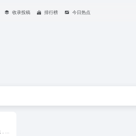
收录投稿
排行榜
今日热点
上线了，上线了 一为主题官网上线，需要购买主题的请移步官网支付 正在活动中哦 前往查看购买 WebStack Pro 导航主题高级版改名为一导航，因为WebStack的名字给Viggo带来了一些困...