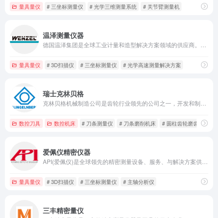
量具量仪
# 三坐标测量仪
# 光学三维测量系统
# 关节臂测量机
温泽测量仪器
德国温泽集团是全球工业计量和造型解决方案领域的供应商。温泽的产品包括配备了接触式和光学测头的三坐标测量机和齿轮测量中心、多测头系统、光学高速扫描系统和基于计算机断层扫描的三维 x 射线测量技术（工业CT）。
量具量仪
# 3D扫描仪
# 三坐标测量仪
# 光学高速测量解决方案
瑞士克林贝格
克林贝格机械制造公司是齿轮行业领先的公司之一，开发和制造齿轮加工机床，各种轴对称工件的精密测量中心以及定制高精度的传动部件。
数控刀具
数控机床
# 刀条测量仪
# 刀条磨削机床
# 圆柱齿轮磨齿机
爱佩仪精密仪器
API(爱佩仪)是全球领先的精密测量设备、服务、与解决方案供应商,大尺寸精密测量解决方案;机床、机器人校准解决方案;提供激光跟踪仪、激光干涉仪、关节臂、悬臂式三坐标测量机、光学快速扫描仪
量具量仪
# 3D扫描仪
# 三坐标测量仪
# 主轴分析仪
三丰精密量仪