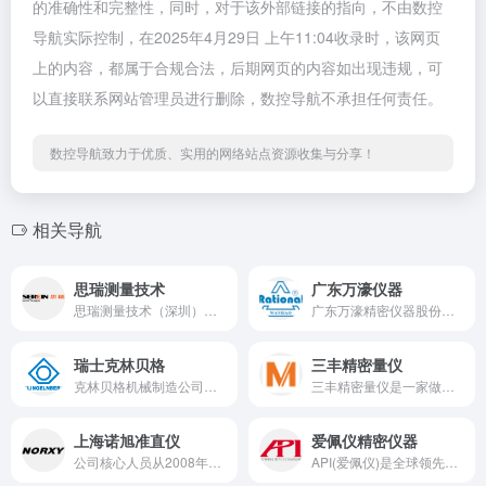
的准确性和完整性，同时，对于该外部链接的指向，不由数控
导航实际控制，在2025年4月29日 上午11:04收录时，该网页
上的内容，都属于合规合法，后期网页的内容如出现违规，可
以直接联系网站管理员进行删除，数控导航不承担任何责任。
数控导航致力于优质、实用的网络站点资源收集与分享！
相关导航
思瑞测量技术
广东万濠仪器
思瑞测量技术（深圳）有限公司是由海克斯康集团（Hexagon AB）控股的一家从事研发、生产及销售精密坐标测量机，影像测量仪，便携式测量设备及高度测量机等专业计量设备与仪器的合资企业。
广东万濠精密仪器股份有限公司，是一家专业从事光、机、电、软件一体化的精密光学检测仪器产品研制、生产和销售的高新技术企业
瑞士克林贝格
三丰精密量仪
克林贝格机械制造公司是齿轮行业领先的公司之一，开发和制造齿轮加工机床，各种轴对称工件的精密测量中心以及定制高精度的传动部件。
三丰精密量仪是一家做精密测量仪器及工具的日本企业
上海诺旭准直仪
爱佩仪精密仪器
公司核心人员从2008年开始从事研发生产光电自准直仪，后研发生产出多款高性能光电自准直仪。
API(爱佩仪)是全球领先的精密测量设备、服务、与解决方案供应商,大尺寸精密测量解决方案;机床、机器人校准解决方案;提供激光跟踪仪、激光干涉仪、关节臂、悬臂式三坐标测量机、光学快速扫描仪