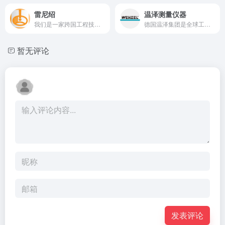
雷尼绍
温泽测量仪器
我们是一家跨国工程技术集团，专注于为测量和医疗保健领域提供高精度技术。我们设计开发的各种系统和解决方案具有优异的精度、可靠性及控制性能。
德国温泽集团是全球工业计量和造型解决方案领域的供应商。温泽的产品包括配备了接触式和光学测头的三坐标测量机和齿轮测量中心、多测头系统、光学高速扫描系统和基于计算机断层扫描的三维 x 射线测量技术（工业CT）。
暂无评论
发表评论