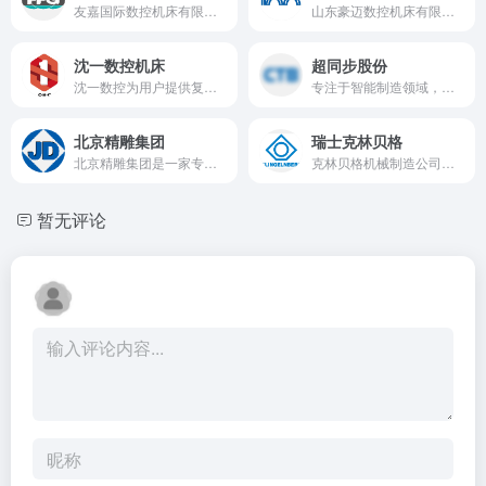
友嘉国际数控机床有限公司（简称“友嘉国际”）于1993年成立。友嘉国际通过全球重组，集创始人朱志洋先生毕生之心血，旗下经营逾四十年的机床企业整合而来。
山东豪迈数控机床有限公司是豪迈科技（股票代码：SZ.002595）的全资子公司
沈一数控机床
超同步股份
沈一数控为用户提供复合切削整体解决方案，不断提高制造企业的产品附加值！
专注于智能制造领域，提供伺服电机、力矩电机、电主轴等核心部件及专业的自动化伺服控制解决方案。
北京精雕集团
瑞士克林贝格
北京精雕集团是一家专注于精密数控机床及精密零部件研发、生产、销售和数控工程服务的高新技术企业。
克林贝格机械制造公司是齿轮行业领先的公司之一，开发和制造齿轮加工机床，各种轴对称工件的精密测量中心以及定制高精度的传动部件。
暂无评论