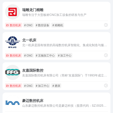
瑞雕龙门精雕
瑞雕专注于大型板材CNC加工设备的研发与生产
数控机床
# CNC
# 数控设备
# 精雕机
北一机床
北一机床是国有独资的高端数控机床智能化、集成化制造与服务供应商。目前，公司总部位于中关村科技园顺义园区内，旗下拥有多家子公司，其中包括海外的德国瓦德里希科堡机床有限公司、意大利C.B.法拉利公司。
数控机床
# CNC
# 五轴加工中心
# 加工中心
友嘉国际数控
友嘉国际数控机床有限公司（简称“友嘉国际”）于1993年成立。友嘉国际通过全球重组，集创始人朱志洋先生毕生之心血，旗下经营逾四十年的机床企业整合而来。
数控机床
# CNC
# 加工中心
# 磨床
豪迈数控机床
山东豪迈数控机床有限公司是豪迈科技（股票代码：SZ.002595）的全资子公司