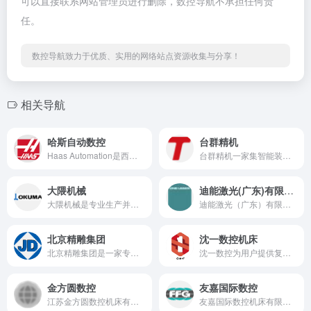
可以直接联系网站管理员进行删除，数控导航不承担任何责
任。
数控导航致力于优质、实用的网络站点资源收集与分享！
相关导航
哈斯自动数控
台群精机
Haas Automation是西方领先的数控机床制造商。能够制造较为完整系列的数控立式加工中心、卧式加工中心、数控车削中心和转台产品。
台群精机一家集智能装备制造、研发、销售与服务于一体的高新技术企业
大隈机械
迪能激光(广东)有限公司
大隈机械是专业生产并销售最新OKUMA数控机床、日本机床、数控车床、复合车铣加工中心、立式加工中心、卧式加工中心、龙门加工中心的专业厂商
迪能激光（广东）有限公司（品牌名 “DNE LASER”）系瑞士百超集团全资子公司，总部设于深圳，生产基地落户佛山南海。
北京精雕集团
沈一数控机床
北京精雕集团是一家专注于精密数控机床及精密零部件研发、生产、销售和数控工程服务的高新技术企业。
沈一数控为用户提供复合切削整体解决方案，不断提高制造企业的产品附加值！
金方圆数控
友嘉国际数控
江苏金方圆数控机床有限公司-德国通快全资子公司，拥有30 多年的钣金行业丰富经验
友嘉国际数控机床有限公司（简称“友嘉国际”）于1993年成立。友嘉国际通过全球重组，集创始人朱志洋先生毕生之心血，旗下经营逾四十年的机床企业整合而来。